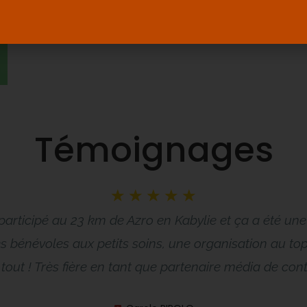
Témoignages
☆
☆
☆
☆
☆
i participé au 23 km de Azro en Kabylie et ça a été un
 bénévoles aux petits soins, une organisation au top e
tout ! Très fière en tant que partenaire média de contr