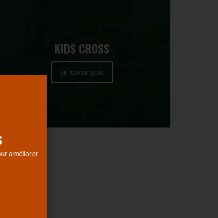
KIDS CROSS
En savoir plus
s
our améliorer