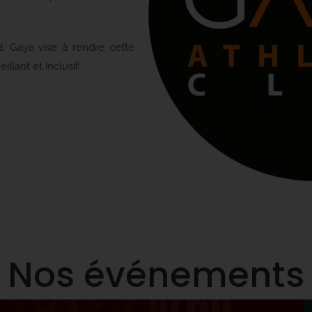
d, Gaya vise à rendre cette
llant et inclusif.
Nos événements