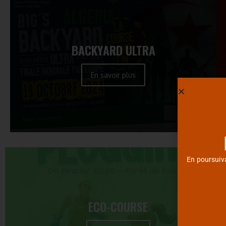
BACKYARD ULTRA
En savoir plus
En poursuiva
ECO-COURSE