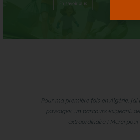
En savoir plus
Pour ma première fois en Algérie, j’a
حماس كبير ب
paysages, un parcours exigeant, des
extraordinaire ! Merci pour 